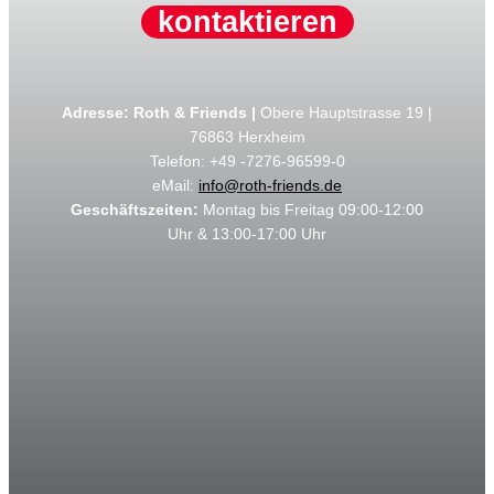
kontaktieren
Adresse: Roth & Friends |
Obere Hauptstrasse 19 |
76863 Herxheim
Telefon: +49 -7276-96599-0
eMail:
info@roth-friends.de
Geschäftszeiten:
Montag bis Freitag 09:00-12:00
Uhr & 13:00-17:00 Uhr