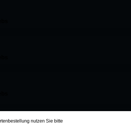
e
ebs
ebs
ebs
rtenbestellung nutzen Sie bitte