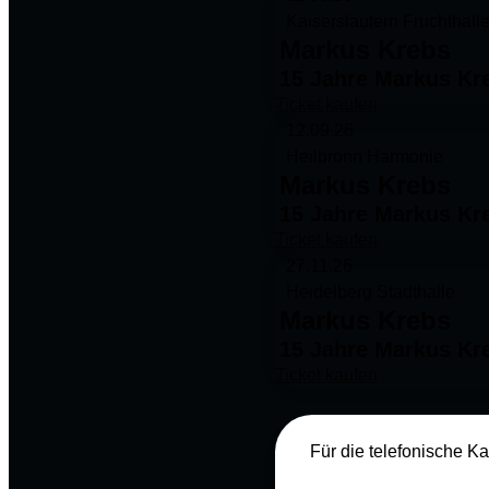
Kaiserslautern Fruchthall
Markus Krebs
15 Jahre Markus Kr
Ticket kaufen
12.09.26
Heilbronn Harmonie
Markus Krebs
15 Jahre Markus Kr
Ticket kaufen
27.11.26
Heidelberg Stadthalle
Markus Krebs
15 Jahre Markus Kr
Ticket kaufen
Für die telefonische Ka