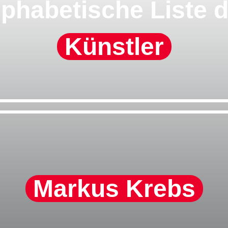
lphabetische Liste d
Künstler
Markus Krebs