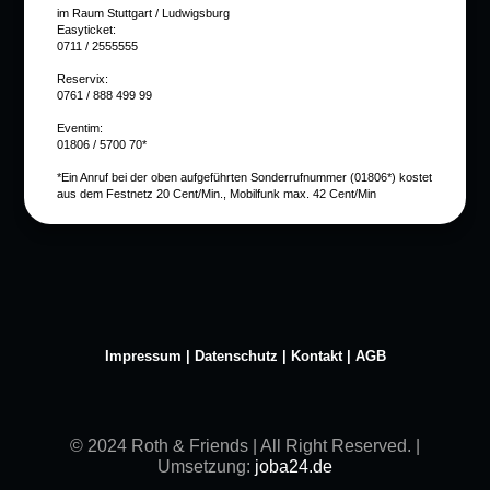
im Raum Stuttgart / Ludwigsburg
Easyticket:
0711 / 2555555
Reservix:
0761 / 888 499 99
Eventim:
01806 / 5700 70*
*Ein Anruf bei der oben aufgeführten Sonderrufnummer (01806*) kostet
aus dem Festnetz 20 Cent/Min., Mobilfunk max. 42 Cent/Min
Impressum
|
Datenschutz
|
Kontakt
|
AGB
© 2024 Roth & Friends | All Right Reserved. |
Umsetzung:
joba24.de