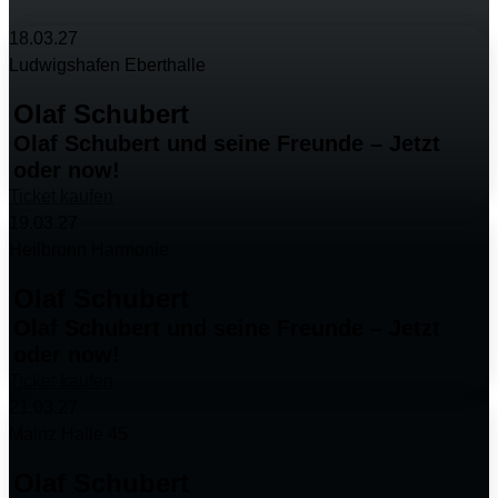
18.03.27
Ludwigshafen Eberthalle
Olaf Schubert
Olaf Schubert und seine Freunde – Jetzt
oder now!
Ticket kaufen
19.03.27
Heilbronn Harmonie
Olaf Schubert
Olaf Schubert und seine Freunde – Jetzt
oder now!
Ticket kaufen
21.03.27
Mainz Halle 45
Olaf Schubert