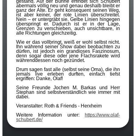
gestand. Auf der Bühne erfindet sich Schubert
abermals völlig neu und genau deshalb bleibt er
ganz der Alte. Er geht konsequent seinen Weg,
ist aber keiner, der rote Linien überschreitet.
Nein – er untergräbt sie. Gelbe Linien hingegen
überspringt er. Dadurch ist er in der Lage,
Grenzen zu verschieben, auch unsichtbare, in
alle Richtungen gleichzeitig.
Wie er das vollbringt, weiß er wohl selbst nicht.
Ihn während seiner Show dabei beobachten zu
dürfen, ist jedoch ein grandioses Faszinosum,
denn sogar diese oder jene Flachsrakete wird
währenddessen noch gezündet.
Drum sagen fast alle (selbst seine Oma), die ihn
jemals live erleben durften, einfach tiefst
ergriffen: Danke, Olaf!
Seine Freunde Jochen M. Barkas und Herr
Stephan sind selbstverständlich wie immer mit
dabei.
Veranstalter: Roth & Friends - Herxheim
Weitere Information unter:
https://www.olaf-
schubert.de/