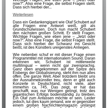
now?“. Also eine Frage, die selbst Fragen stellt.
Dass sich hierbei der...
Weiterlesen
Dass ein Gedankengigant wie Olaf Schubert auf
alle Fragen eine Antwort weiß, gilt als
Grundschulwissen. Doch nun macht Schubert
den nächsten großen Schritt. Er stellt Fragen.
Wichtige Fragen, wie eben jene – „Jetzt oder
now?“. Also eine Frage, die selbst Fragen stellt.
Dass sich hierbei der Schwanz ins Gesicht
beißt, ist des Künstlers ureigenstes Anliegen.
Wie nebenbei schuf er mit dieser Frage einen
Programmtitel mit internationalem Sound. Daran
erkennen wir, Schubert ist mittlerweile
multilingual – wenn nicht gar zweisprachig.
Ganz oben angekommen auf der Spitze des
Eisbergs der Globalisierung, steht ihm nun alles
offen. Die ganze Welt. Aber trotzdem bleibt uns
der Ausnahmekünstler treu, denn er gibt auch
Konzerte in Deutschland, nicht viele, aber
immerhin ca. 745. Das zeigt, er hat das
geschafft, was nur Wenigen gelingt, trotz des
gigantischen Erfolgs bodenständig zu bleiben.
Ein Olaf zum Anfassen möchte er sein. Leider
jedoch, tut dies kaum jemand, wie er gegenüber
einem großen Nachrichtenmagazin unlängst