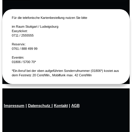
Für die telefonische Kartenbestellung nutzen Sie bitte
im Raum Stuttgart / Ludwigsburg
Easyticket:
0711 / 2555555
Reservix:
0761 / 888 499 99
Eventim:
01806 / 5700 70*
*Ein Anruf bei der oben aufgeführten Sonderrufnummer (01806*) kostet aus
dem Festnetz 20 Cent/Min., Mobilfunk max. 42 Cent/Min
Impressum
|
Datenschutz
|
Kontakt
|
AGB
© 2024 Roth & Friends | All Right Reserved. | Umsetzung: