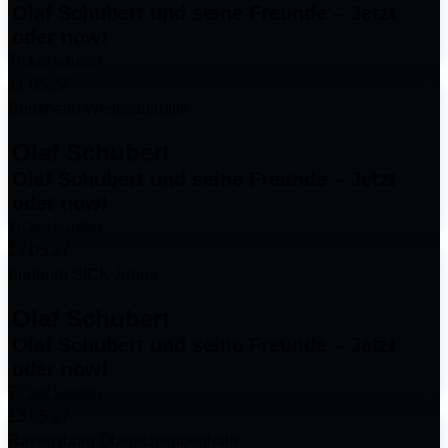
Olaf Schubert und seine Freunde – Jetzt
oder now!
Ticket kaufen
11.05.27
Bensheim Weststadthalle
Olaf Schubert
Olaf Schubert und seine Freunde – Jetzt
oder now!
Ticket kaufen
12.05.27
Freiburg SICK-Arena
Olaf Schubert
Olaf Schubert und seine Freunde – Jetzt
oder now!
Ticket kaufen
13.05.27
Ravensburg Oberschwabenhalle