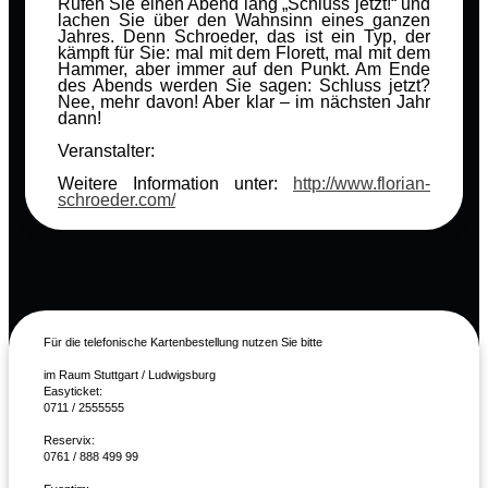
Rufen Sie einen Abend lang „Schluss jetzt!“ und
lachen Sie über den Wahnsinn eines ganzen
Jahres. Denn Schroeder, das ist ein Typ, der
kämpft für Sie: mal mit dem Florett, mal mit dem
Hammer, aber immer auf den Punkt. Am Ende
des Abends werden Sie sagen: Schluss jetzt?
Nee, mehr davon! Aber klar – im nächsten Jahr
dann!
Veranstalter:
Weitere Information unter:
http://www.florian-
schroeder.com/
Für die telefonische Kartenbestellung nutzen Sie bitte
im Raum Stuttgart / Ludwigsburg
Easyticket:
0711 / 2555555
Reservix:
0761 / 888 499 99